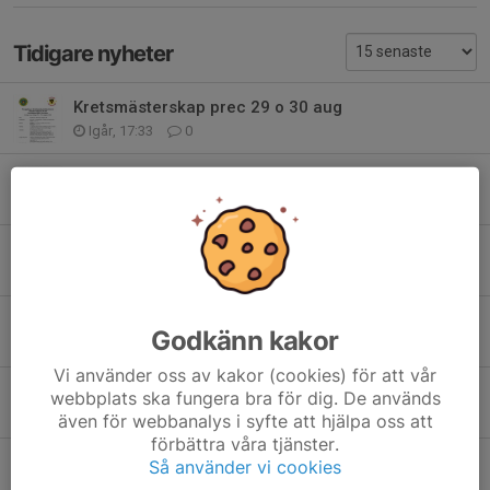
Tidigare nyheter
Kretsmästerskap prec 29 o 30 aug
Igår, 17:33
0
SSM PRECISION SKILLINGARYD
6 aug, 12:29
0
Kretsens hemmabanetävling mil. Snabb
14 jul, 11:04
0
Kretsens Hemmabanetävling prec
Godkänn kakor
14 jul, 11:03
0
Vi använder oss av kakor (cookies) för att vår
HEMORTEN! Rikstävlingen militär snabbmatch 2026
webbplats ska fungera bra för dig. De används
4 jul, 12:59
0
även för webbanalys i syfte att hjälpa oss att
förbättra våra tjänster.
Prec lörd 25/7. Mil.snabb sönd.26/7.
Så använder vi cookies
2 jul, 12:25
0