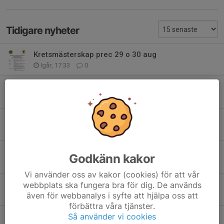
Tidigare nyheter
Kretsmästerskap prec 29 o 30 aug
Igår, 17:33
0
SSM PRECISION SKILLINGARYD
6 aug, 12:29
0
Kretsens hemmabanetävling mil. Snabb
14 jul, 11:04
0
Kretsens Hemmabanetävling prec
Godkänn kakor
14 jul, 11:03
0
Vi använder oss av kakor (cookies) för att vår
webbplats ska fungera bra för dig. De används
HEMORTEN! Rikstävlingen militär snabbmatch 2026
även för webbanalys i syfte att hjälpa oss att
4 jul, 12:59
0
förbättra våra tjänster.
Så använder vi cookies
Prec lörd 25/7. Mil.snabb sönd.26/7.