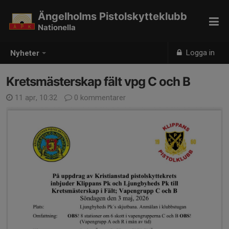
Ängelholms Pistolskytteklubb
Nationella
Logga in
Nyheter
Kretsmästerskap fält vpg C och B
11 apr, 10:32
0 kommentarer