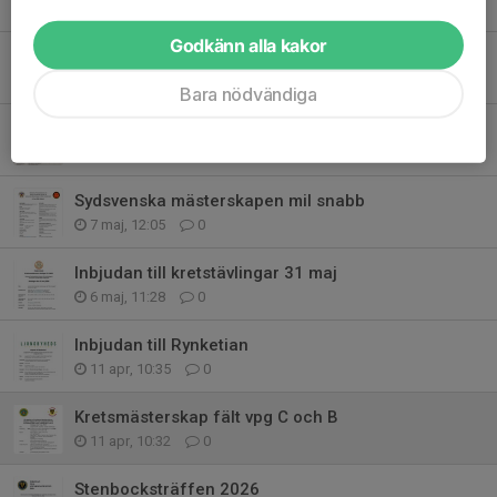
2 jul, 12:25
0
Godkänn alla kakor
Hässleholm bjuder in till Prec.
28 maj, 14:43
0
Bara nödvändiga
LUNDASKOTTET 2026
7 maj, 12:06
0
Sydsvenska mästerskapen mil snabb
7 maj, 12:05
0
Inbjudan till kretstävlingar 31 maj
6 maj, 11:28
0
Inbjudan till Rynketian
11 apr, 10:35
0
Kretsmästerskap fält vpg C och B
11 apr, 10:32
0
Stenbocksträffen 2026