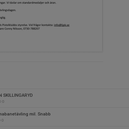
N SKILLINGARYD
0
abanetävling mil. Snabb
0