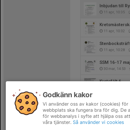
Inbjudan till R
11 apr, 10:35
Kretsmästerska
11 apr, 10:32
Stenbocksträf
11 apr, 10:28
SSM 16-17 ma
30 mar, 14:53
Kretsfält 6
15 mar, 22:17
Godkänn kakor
Lönsboda bjude
Vi använder oss av kakor (cookies) för 
15 mar, 22:14
webbplats ska fungera bra för dig. De
för webbanalys i syfte att hjälpa oss at
våra tjänster.
Så använder vi cookies