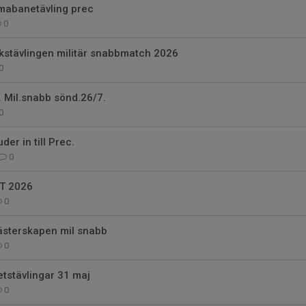
abanetävling prec
0
stävlingen militär snabbmatch 2026
0
. Mil.snabb sönd.26/7.
0
er in till Prec.
0
T 2026
0
sterskapen mil snabb
0
retstävlingar 31 maj
0