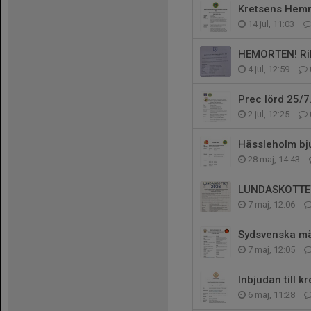
Kretsens Hemm
14 jul, 11:03
HEMORTEN! Rik
4 jul, 12:59
Prec lörd 25/7
2 jul, 12:25
Hässleholm bjud
28 maj, 14:43
LUNDASKOTTE
7 maj, 12:06
Sydsvenska mä
7 maj, 12:05
Inbjudan till k
6 maj, 11:28