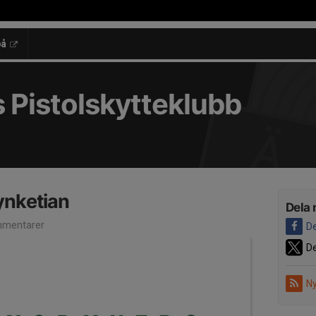
på
 Pistolskytteklubb
Rynketian
Dela 
mentarer
De
De
Ny