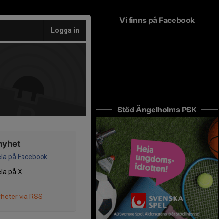
Vi finns på Facebook
Logga in
Stöd Ängelholms PSK
nyhet
la på Facebook
la på X
heter via RSS