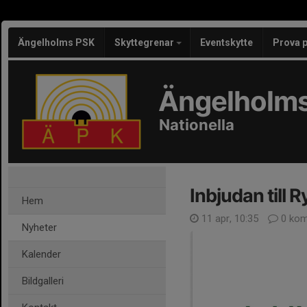
Ängelholms PSK
Skyttegrenar
Eventskytte
Prova 
Ängelholms
Nationella
Inbjudan till 
Hem
11 apr, 10:35
0 kom
Nyheter
Kalender
Bildgalleri