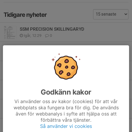
Tidigare nyheter
SSM PRECISION SKILLINGARYD
Igår, 12:29
0
Kretsens hemmabanetävling mil. Snabb
14 jul, 11:04
0
Kretsens Hemmabanetävling prec
14 jul, 11:03
0
HEMORTEN! Rikstävlingen militär snabbmatch 2026
Godkänn kakor
4 jul, 12:59
0
Vi använder oss av kakor (cookies) för att vår
Prec lörd 25/7. Mil.snabb sönd.26/7.
webbplats ska fungera bra för dig. De används
2 jul, 12:25
0
även för webbanalys i syfte att hjälpa oss att
förbättra våra tjänster.
Hässleholm bjuder in till Prec.
Så använder vi cookies
28 maj, 14:43
0