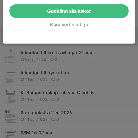
Godkänn alla kakor
LUNDASKOTTET 2026
7 maj, 12:06
0
Bara nödvändiga
Sydsvenska mästerskapen mil snabb
7 maj, 12:05
0
Inbjudan till kretstävlingar 31 maj
6 maj, 11:28
0
Inbjudan till Rynketian
11 apr, 10:35
0
Kretsmästerskap fält vpg C och B
11 apr, 10:32
0
Stenbocksträffen 2026
11 apr, 10:28
0
SSM 16-17 maj