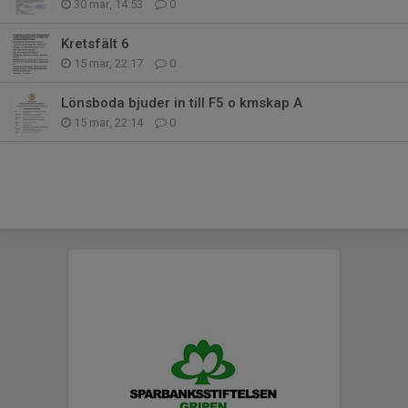
30 mar, 14:53
0
Kretsfält 6
15 mar, 22:17
0
Lönsboda bjuder in till F5 o kmskap A
15 mar, 22:14
0