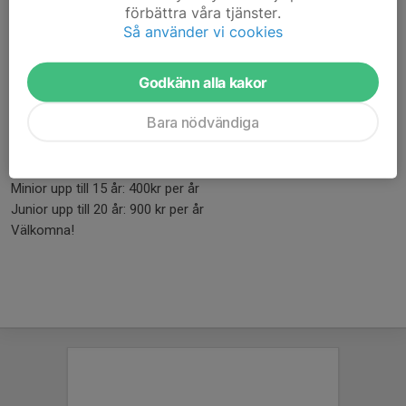
aktiviteter - mer info senare
förbättra våra tjänster.
Lördag 15 augusti kl 10.00-12.00
Så använder vi cookies
Lördag 29 augusti kl 10.00-12.00
Lördag 12 september kl 10.00-12.00
Godkänn alla kakor
Vi skjuter 50 skott, ammunitionskostnad i samband med
Bara nödvändiga
träningen 60 kr
Medlemsavgifter
Minior upp till 15 år: 400kr per år
Junior upp till 20 år: 900 kr per år
Välkomna!