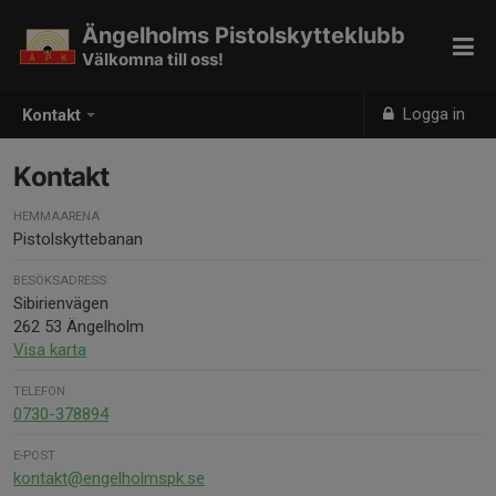
Ängelholms Pistolskytteklubb
Välkomna till oss!
Logga in
Kontakt
Kontakt
HEMMAARENA
Pistolskyttebanan
BESÖKSADRESS
Sibirienvägen
262 53 Ängelholm
Visa karta
TELEFON
0730-378894
E-POST
kontakt@engelholmspk.se