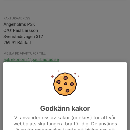
FAKTURAADRESS
Ängelholms PSK
C/O: Paul Larsson
Svenstadsvägen 312
269 91 Båstad
MEJLA PDF-FAKTUROR TILL
apk.ekonomi@paulibastad.se
FÖRENINGSNUMMER
600
ORG. NUMMER
839400-4231
BANKGIRO
Godkänn kakor
503-0903
Vi använder oss av kakor (cookies) för att vår
SWISH-NUMMER
webbplats ska fungera bra för dig. De används
1233959509
även för webbanalys i syfte att hjälpa oss att