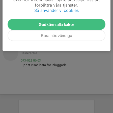
förbättra våra tjänster.
Så använder vi cookies
Kontaktpersoner
Tommy Larsson
Godkänn alla kakor
Ordförande
073-037 88 94
Bara nödvändiga
tommy.larsson@engelholmspk.se
Eric Ericsson
Sekreterare
073-022 86 63
E-post visas bara för inloggade