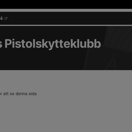
på
 Pistolskytteklubb
r att se denna sida.