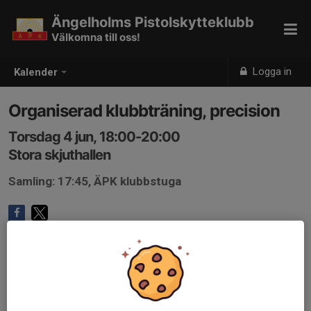
Ängelholms Pistolskytteklubb
Välkomna till oss!
Logga in
Kalender
Organiserad klubbträning, precision
Torsdag 4 jun, 18:00-20:00
Stora skjuthallen
Samling: 17:45, ÄPK klubbstuga