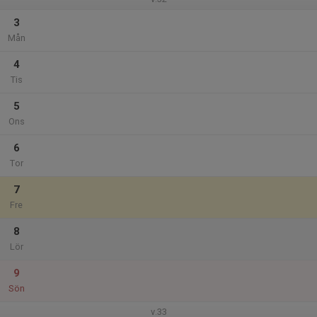
3
Mån
4
Tis
5
Ons
6
Tor
7
Fre
8
Lör
9
Sön
v.33