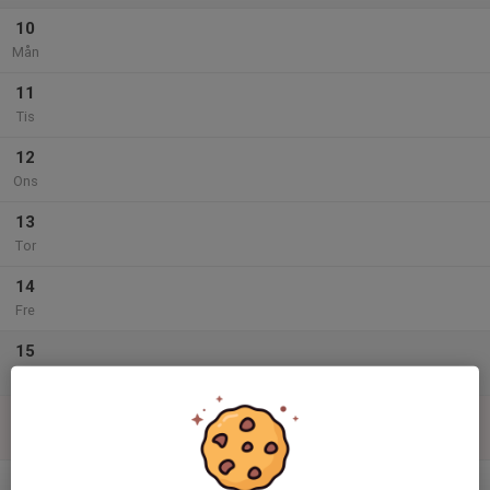
10
Mån
11
Tis
12
Ons
13
Tor
14
Fre
15
Lör
16
Sön
v.34