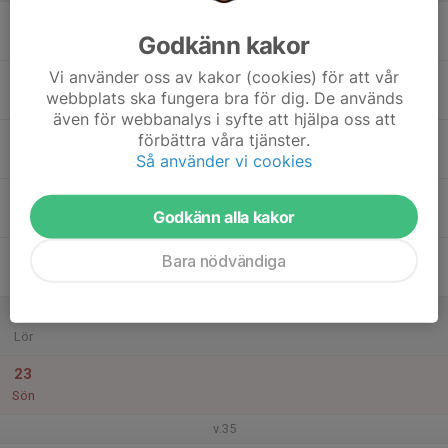
17
Godkänn kakor
Mån
Vi använder oss av kakor (cookies) för att vår
18
webbplats ska fungera bra för dig. De används
Tis
även för webbanalys i syfte att hjälpa oss att
19
förbättra våra tjänster.
Så använder vi cookies
Ons
20
Godkänn alla kakor
Tor
21
Bara nödvändiga
Fre
22
Lör
23
Sön
v.35