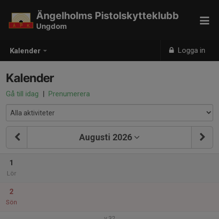
Ängelholms Pistolskytteklubb
Ungdom
Logga in
Kalender
Kalender
Gå till idag
|
Prenumerera
Augusti 2026
1
Lör
2
Sön
v.32