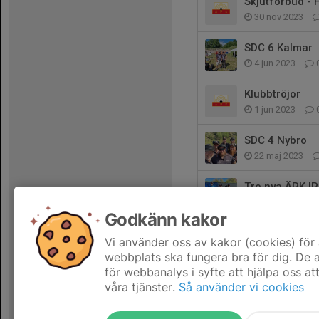
Skjutförbud - 
30 nov 2023
SDC 6 Kalmar
4 jun 2023
Klubbtröjor
1 jun 2023
SDC 4 Nybro
22 maj 2023
Tre nya ÄPK IP
7 maj 2023
Godkänn kakor
SDC 3 - Kullen
Vi använder oss av kakor (cookies) för 
25 apr 2023
webbplats ska fungera bra för dig. De
för webbanalys i syfte att hjälpa oss at
våra tjänster.
Så använder vi cookies