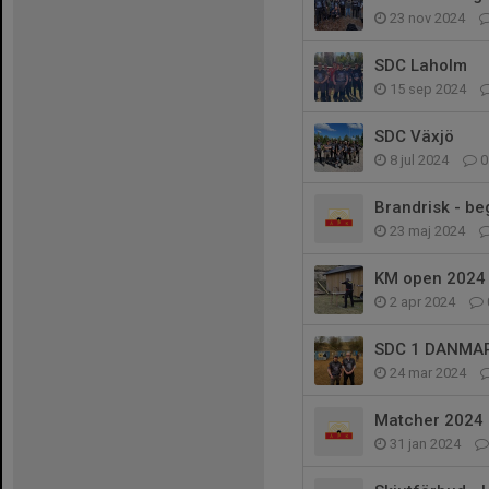
23 nov 2024
SDC Laholm
15 sep 2024
SDC Växjö
8 jul 2024
0
Brandrisk - be
23 maj 2024
KM open 2024
2 apr 2024
SDC 1 DANMA
24 mar 2024
Matcher 2024
31 jan 2024