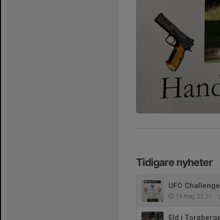
Tidigare nyheter
UFO Challenge
19 maj, 22:51
Eld i Toraberg