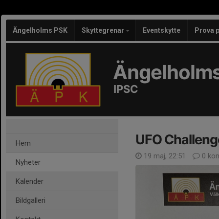
Ängelholms PSK
Skyttegrenar
Eventskytte
Prova 
Ängelholms
IPSC
UFO Challeng
Hem
19 maj, 22:51
0 ko
Nyheter
Kalender
Bildgalleri