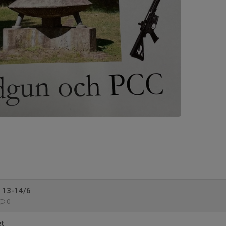
 13-14/6
0
et