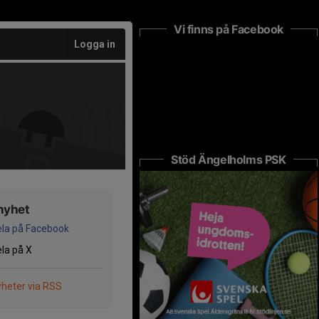
Vi finns på Facebook
Logga in
Stöd Ängelholms PSK
nyhet
la på Facebook
la på X
heter via RSS