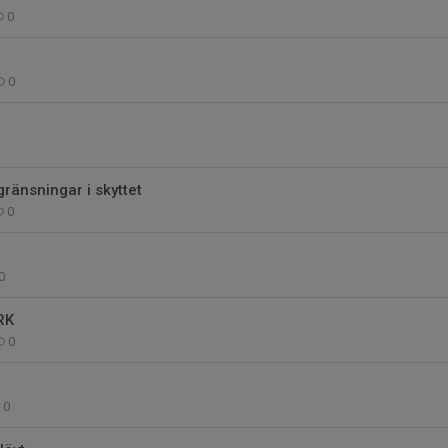
0
0
gränsningar i skyttet
0
0
RK
0
0