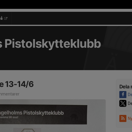
på
 Pistolskytteklubb
e 13-14/6
Dela 
mmentarer
De
De
Ny