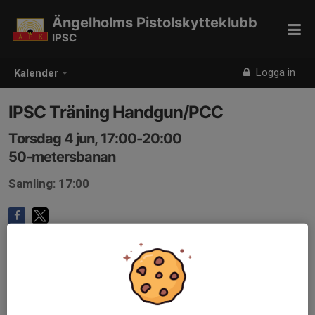
Ängelholms Pistolskytteklubb
IPSC
Logga in
Kalender
IPSC Träning Handgun/PCC
Torsdag 4 jun, 17:00-20:00
50-metersbanan
Samling: 17:00