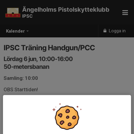
Ängelholms Pistolskytteklubb
IPSC
Logga in
Kalender
IPSC Träning Handgun/PCC
Lördag 6 jun, 10:00-16:00
50-metersbanan
Samling: 10:00
OBS Starttiden!