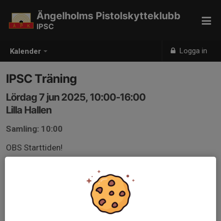
Ängelholms Pistolskytteklubb
IPSC
Logga in
Kalender
IPSC Träning
Lördag 7 jun 2025, 10:00-16:00
Lilla Hallen
Samling: 10:00
OBS Starttiden!