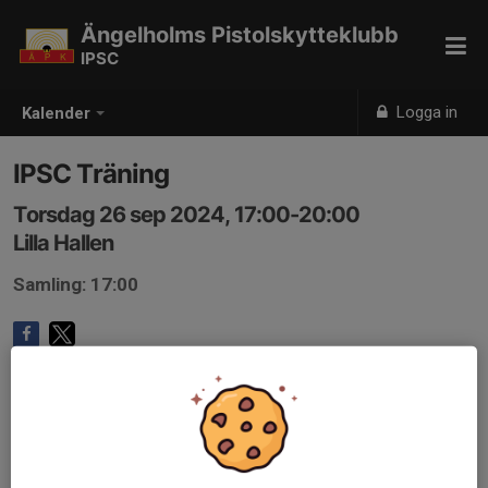
Ängelholms Pistolskytteklubb
IPSC
Logga in
Kalender
IPSC Träning
Torsdag 26 sep 2024, 17:00-20:00
Lilla Hallen
Samling: 17:00