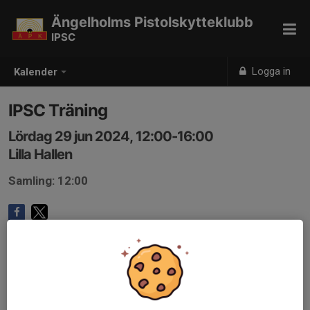
Ängelholms Pistolskytteklubb
IPSC
Logga in
Kalender
IPSC Träning
Lördag 29 jun 2024, 12:00-16:00
Lilla Hallen
Samling: 12:00