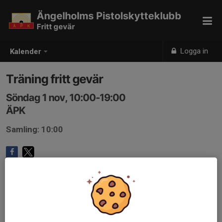
Ängelholms Pistolskytteklubb
Fritt gevär
Logga in
Kalender
Träning fritt gevär
Söndag 1 nov, 10:00-19:00
ÄPK
Samling: 10:00
Anmälan är öppen för gruppens medlemmar.
Logga in här